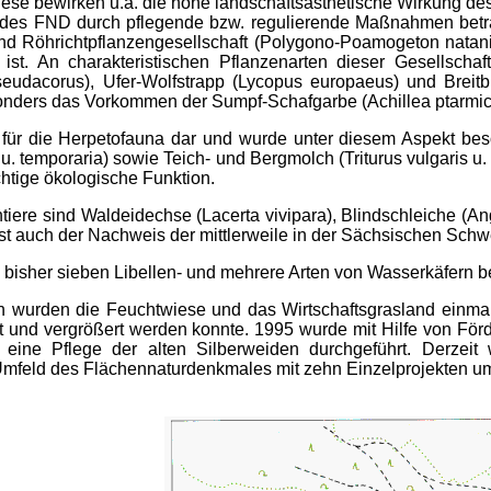
iese bewirken u.a. die hohe landschaftsästhetische Wirkung de
rt des FND durch pflegende bzw. regulierende Maßnahmen beträ
und Röhrichtpflanzengesellschaft (Polygono-Poamogeton natan
st. An charakteristischen Pflanzenarten dieser Gesellschaf
 pseudacorus), Ufer-Wolfstrapp (Lycopus europaeus) und Breitb
esonders das Vorkommen der Sumpf-Schafgarbe (Achillea ptarmi
für die Herpetofauna dar und wurde unter diesem Aspekt beson
u. temporaria) sowie Teich- und Bergmolch (Triturus vulgaris u
htige ökologische Funktion.
tiere sind Waldeidechse (Lacerta vivipara), Blindschleiche (Angu
t auch der Nachweis der mittlerweile in der Sächsischen Sch
bisher sieben Libellen- und mehrere Arten von Wasserkäfern be
en wurden die Feuchtwiese und das Wirtschaftsgrasland einma
t und vergrößert werden konnte. 1995 wurde mit Hilfe von Fö
ine Pflege der alten Silberweiden durchgeführt. Derzeit
mfeld des Flächennaturdenkmales mit zehn Einzelprojekten um