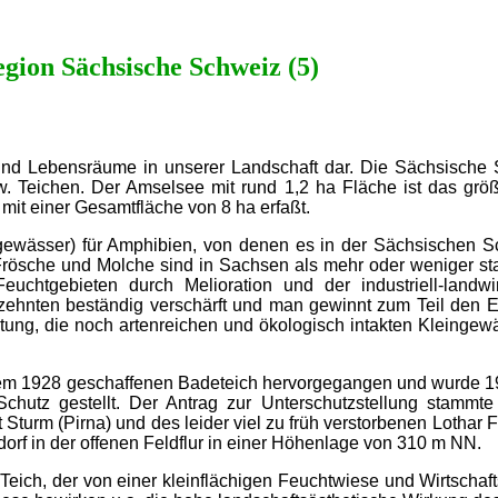
gion Sächsische Schweiz (5)
nd Lebensräume in unserer Landschaft dar. Die Sächsische Sc
 Teichen. Der Amselsee mit rund 1,2 ha Fläche ist das grö
 mit einer Gesamtfläche von 8 ha erfaßt.
gewässer) für Amphibien, von denen es in der Sächsischen Sch
rösche und Molche sind in Sachsen als mehr oder weniger stark
euchtgebieten durch Melioration und der industriell-landwi
rzehnten beständig verschärft und man gewinnt zum Teil den Ein
tung, die noch artenreichen und ökologisch intakten Kleingew
nem 1928 geschaffenen Badeteich hervorgegangen und wurde 19
chutz gestellt. Der Antrag zur Unterschutzstellung stammte
Sturm (Pirna) und des leider viel zu früh verstorbenen Lothar Fl
orf in der offenen Feldflur in einer Höhenlage von 310 m NN.
eich, der von einer kleinflächigen Feuchtwiese und Wirtscha