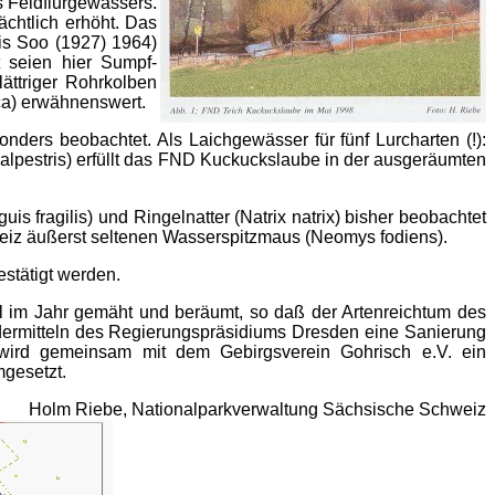
s Feldflurgewässers.
chtlich erhöht. Das
is Soo (1927) 1964)
t seien hier Sumpf-
lättriger Rohrkolben
ca) erwähnenswert.
ders beobachtet. Als Laichgewässer für fünf Lurcharten (!):
. alpestris) erfüllt das FND Kuckuckslaube in der ausgeräumten
is fragilis) und Ringelnatter (Natrix natrix) bisher beobachtet
weiz äußerst seltenen Wasserspitzmaus (Neomys fodiens).
stätigt werden.
l im Jahr gemäht und beräumt, so daß der Artenreichtum des
rdermitteln des Regierungspräsidiums Dresden eine Sanierung
 wird gemeinsam mit dem Gebirgsverein Gohrisch e.V. ein
gesetzt.
Holm Riebe, Nationalparkverwaltung Sächsische Schweiz