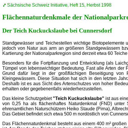
Sächsische Schweiz Initiative, Heft 15, Herbst 1998
Flächennaturdenkmale der Nationalparkre
Der Teich Kuckuckslaube bei Cunnersdorf
Standgewässer und Teichestellen wichtige Biotopelemente u
jedoch von Natur aus arm an größeren Standgewässern bzw.
Kartierung der Nationalparkregion sind derzeit etwa 60 Teiche
Besonders für die Fortpflanzung und Entwicklung (als Laich
Tümpel von lebenswichtiger Bedeutung. Fast alle Arten der F
Grund dafür liegt in der großflächigen Beseitigung von F
Kleingewässern. Diese Situation hat sich in den letzten Jah
Deshalb ist es aus Sicht des Artenschutzes von hoher Bedeu
erhalten oder gegebenenfalls wiederherzustellen.
Das kleine Schutzgebiet
"Teich Kuckuckslaube"
ist aus ei
von 0,25 ha als flächenhaftes Naturdenkmal (FND) unter S
ehrenamtlichen Naturschützern Heiko Staude (Pirna), Albrecht 
Das Gebiet befindet sich etwa 500 m nordöstlich von Cunnersd
Das Flächennaturdenkmal besteht aus einem 400 m² großen T